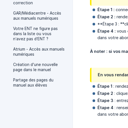
correction
Étape 1 :
connec
GAR/Médiacentre - Accès
Étape 2 :
rendez
aux manuels numériques
**Étape 3 : **c
Votre ENT ne figure pas
Étape 4 :
vous ê
dans la liste ou vous
dans votre abo
n’avez pas d’ENT ?
Atrium - Accès aux manuels
À noter : si vos m
numériques
Création d'une nouvelle
page dans le manuel
En vous rendan
Partage des pages du
manuel aux élèves
Étape 1
: rendez
Étape 2
: cliqu
Étape 3
: entre
Étape 4
: rense
dans votre abo